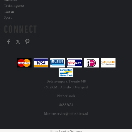
Trainingssets
Tassen
Sport
CONNECT
Bedrijvenpark Twente 448
7602KM , Almelo , Overijssel
Netherlands
86882651
klantenservice@toffeshirts.nl
Show Cookie Settings