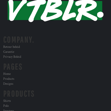
COMPANY.
Retour beleid
Garantie
Privacy Beleid
PAGES
Home
Products
Designs
PRODUCTS
Shirts
Polo
Sweaters