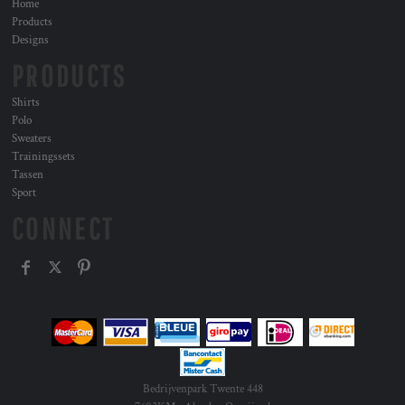
Home
Products
Designs
PRODUCTS
Shirts
Polo
Sweaters
Trainingssets
Tassen
Sport
CONNECT
Bedrijvenpark Twente 448