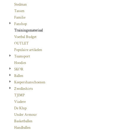
Stedman
Tassen
Familie
Fanshop
Trainingsmateriaal
Voetbal Budget
OUTLET
Populaire artikelen
Teamsport
Hoodies
SKOR
Ballen
Keepershanschoenen
Zwolleshirts
TJIMP
Viadere
De Klup
Under Armour
Basketballen
Handballen