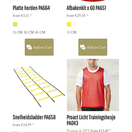
Platte horden
PA664
Afbakenkit x 60
PA651
from
€5,15
*
from
€29,50
*
15 CM 30 CM 45 CM
15 CM
Add to Cart
Add to Cart
Snelheidsladder
PA658
Proact
Licht Trainingshesje
PA043
from
€34,99
*
Printen & DTF
from
€13,89
*