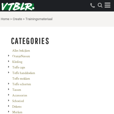
Standaard
Price: Lowest First
Home
>
Create
>
Trainingsmateriaal
Price: Highest First
Date Added
CATEGORIES
Alles bekijken
OranjeNassau
Kleding
Toffe caps
Toffe handdoeken
Toffe mokken
Toffe schorten
Tassen
Accessories
Schoeisel
Dekens
Merken