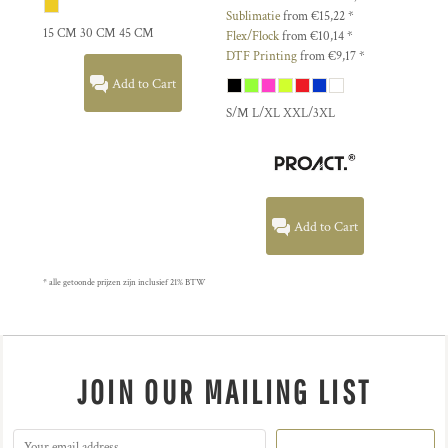
Sublimatie
from
€15,22
*
15 CM 30 CM 45 CM
Flex/Flock
from
€10,14
*
DTF Printing
from
€9,17
*
Add to Cart
S/M L/XL XXL/3XL
Add to Cart
* alle getoonde prijzen zijn inclusief 21% BTW
JOIN OUR MAILING LIST