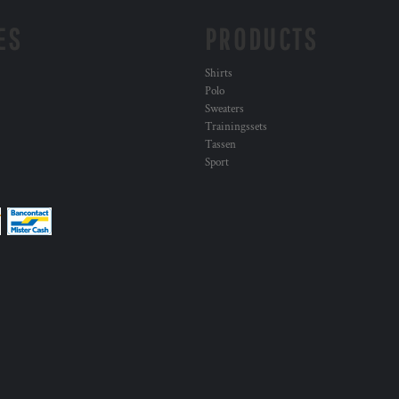
ES
PRODUCTS
Shirts
Polo
Sweaters
Trainingssets
Tassen
Sport