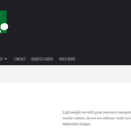
UT
CONTACT
REQUEST A QUOTE
QUICK QUOTE
Lightweight tee with great moisture transport
similar colours, do not use softener, wash ins
embroidery badges.