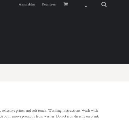
Aanmelden
Registreer
, reflective prints and soft touch. Washing Instructions Wash with
ide out, remove promptly from washer. Do not iron directly on print,