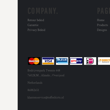
COMPANY.
PAG
Retour beleid
Home
Garantie
Products
Privacy Beleid
Designs
Bedrijvenpark Twente 448
7602KM , Almelo , Overijssel
Netherlands
86882651
klantenservice@toffeshirts.nl