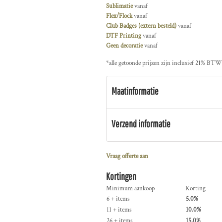
Sublimatie
vanaf
Flex/Flock
vanaf
Club Badges (extern besteld)
vanaf
DTF Printing
vanaf
Geen decoratie
vanaf
*
alle getoonde prijzen zijn inclusief 21% BTW
Maatinformatie
Verzend informatie
Vraag offerte aan
Kortingen
Minimum aankoop
Korting
6 + items
5.0%
11 + items
10.0%
26 + items
15.0%