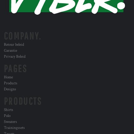
COMPANY.
Retour beleid
Garantie
Privacy Beleid
PAGES
Home
Products
Designs
PRODUCTS
Shirts
Polo
Sweaters
Trainingssets
Tassen