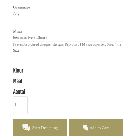
Grammage
73 g
Maat:
Eén maat (verstelbaar)
Pre-embroidered chequer design. Rip-Strip™ size adjuster. Size: One
Size
Kleur
Maat
Aantal
Start Designing
Add to Cart