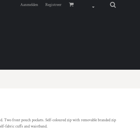
Aanmelden
Registreer
d. Two front pouch pockets. Self-coloured zip with removable branded zip
Self-fabric cuffs and waistband.