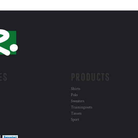
ES
PRODUCTS
Shirts
Polo
Sweaters
Trainingssets
Tassen
Sport