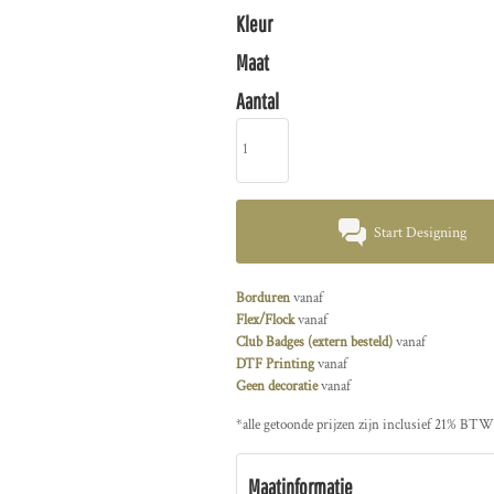
Kleur
Maat
Aantal
Start Designing
Borduren
vanaf
Flex/Flock
vanaf
Club Badges (extern besteld)
vanaf
DTF Printing
vanaf
Geen decoratie
vanaf
*
alle getoonde prijzen zijn inclusief 21% BTW
Maatinformatie