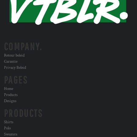
COMPANY.
Retour beleid
Garantie
Privacy Beleid
PAGES
Home
Products
Designs
PRODUCTS
Shirts
Polo
Sweaters