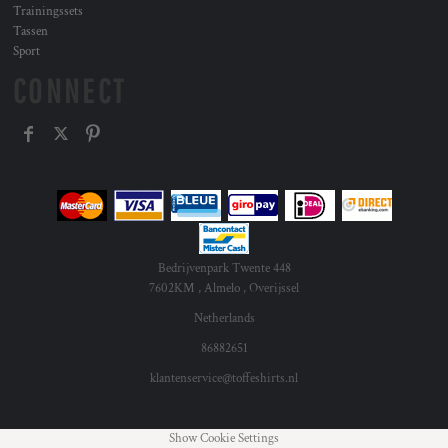
Trainingssets
Tassen
Sport
CONNECT
Bedrijvenpark Twente 448
7602KM , Almelo , Overijssel
Netherlands
86882651
klantenservice@toffeshirts.nl
Show Cookie Settings