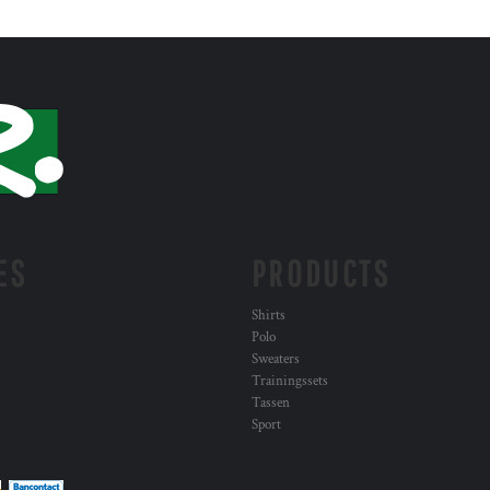
ES
PRODUCTS
Shirts
Polo
Sweaters
Trainingssets
Tassen
Sport