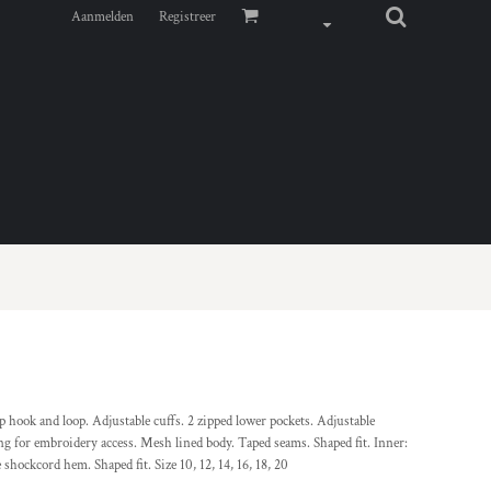
Aanmelden
Registreer
 hook and loop. Adjustable cuffs. 2 zipped lower pockets. Adjustable
ng for embroidery access. Mesh lined body. Taped seams. Shaped fit. Inner:
 shockcord hem. Shaped fit. Size 10, 12, 14, 16, 18, 20