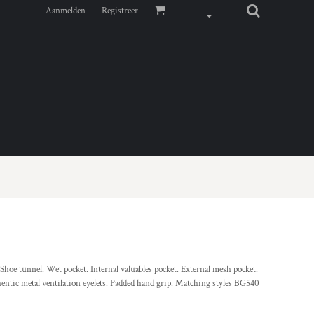
Aanmelden
Registreer
 Shoe tunnel. Wet pocket. Internal valuables pocket. External mesh pocket.
hentic metal ventilation eyelets. Padded hand grip. Matching styles BG540