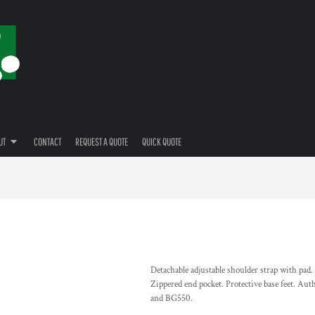
UT
CONTACT
REQUEST A QUOTE
QUICK QUOTE
Detachable adjustable shoulder strap with pad.
Zippered end pocket. Protective base feet. Aut
and BG550.