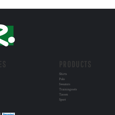
ES
PRODUCTS
Shirts
Polo
Sweaters
Trainingssets
Tassen
Sport