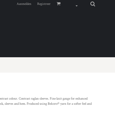
Aanmelden
Registreer
ntrast colour. Contrast raglan sleeves. Fine knit gauge for enhanced
eck, sleeves and hem. Produced using Belcoro® yarn for a softer feel and