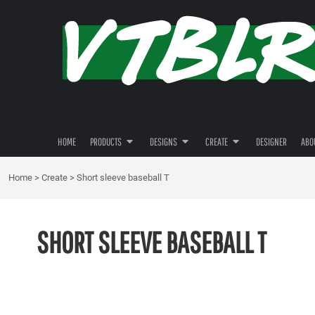
{CC} - {CN}
1. SPORTCLUB LOCHEM
ORANJENASSAU
PRIVACY BELEID
HOME
DECORATIEF
KLEDING
GEBRUIKERSVOORWAARDEN
PRODUCTS
PRODUCTS
DIEREN
TOFFE CAPS
RHINESTONE INFORMATIE
DESIGNS
ETEN
TOFFE HANDDOEKEN
DESIGNS
FAMILIE
TOFFE MOKKEN
CREATE
FANTASIE
TOFFE SCHORTEN
CREATE
GEBOUWEN EN OMGEVING
TASSEN
HOME
PRODUCTS
DESIGNS
CREATE
DESIGNER
ABO
DESIGNER
GRUNGE
ACCESSORIES
ABOUT
Home
>
Create
>
Short sleeve baseball T
GUNS
SCHOEISEL
ABOUT
HUMOR
DEKENS
CONTACT
IETS TE VIEREN
MERKEN
SHORT SLEEVE BASEBALL T
REQUEST A QUOTE
KLEDING
STEDMAN
QUICK QUOTE
KUNST & CULTUUR
TASSEN
MOEDER - KIND
FAMILIE
AANMELDEN
PATRIOT
FANSHOP