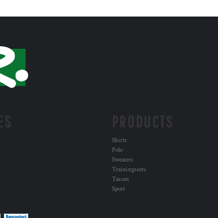
ES
PRODUCTS
Shirts
Polo
Sweaters
Trainingssets
Tassen
Sport