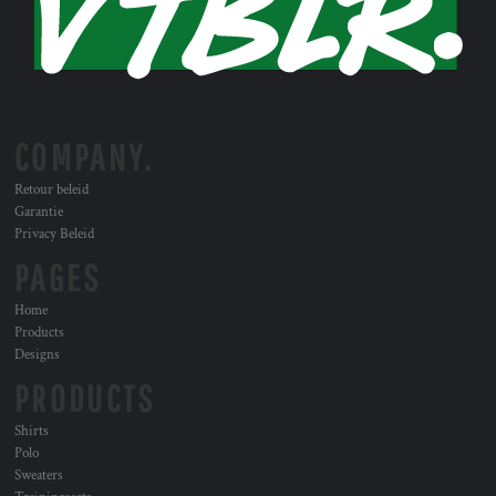
COMPANY.
Retour beleid
Garantie
Privacy Beleid
PAGES
Home
Products
Designs
PRODUCTS
Shirts
Polo
Sweaters