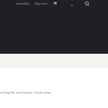
Aanmelden
Registreer
y, long-life, resin buttons. Unisex sizing.