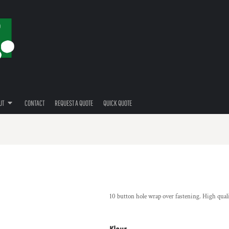
UT
CONTACT
REQUEST A QUOTE
QUICK QUOTE
10 button hole wrap over fastening. High qualit