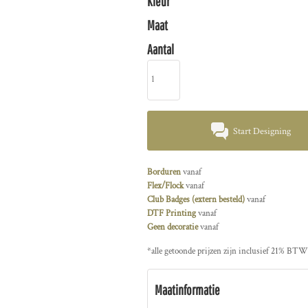
Kleur
Maat
Aantal
Start Designing
Borduren
vanaf
Flex/Flock
vanaf
Club Badges (extern besteld)
vanaf
DTF Printing
vanaf
Geen decoratie
vanaf
*
alle getoonde prijzen zijn inclusief 21% BTW
Maatinformatie