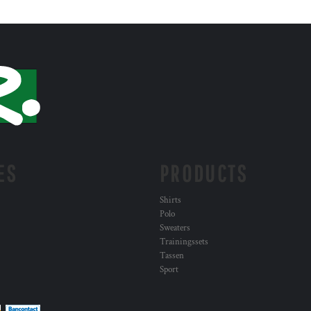
ES
PRODUCTS
Shirts
Polo
Sweaters
Trainingssets
Tassen
Sport