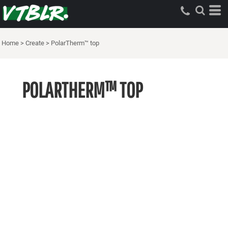
Home
>
Create
>
PolarTherm™ top
POLARTHERM™ TOP