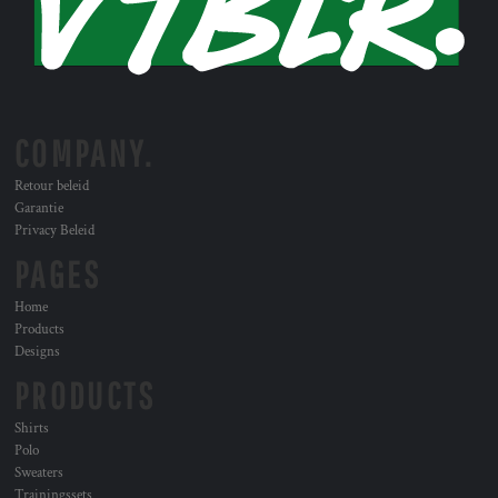
COMPANY.
Retour beleid
Garantie
Privacy Beleid
PAGES
Home
Products
Designs
PRODUCTS
Shirts
Polo
Sweaters
Trainingssets