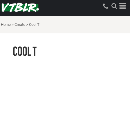
Home
>
Create
>
Cool T
COOL T