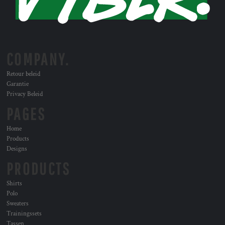
COMPANY.
Retour beleid
Garantie
Privacy Beleid
PAGES
Home
Products
Designs
PRODUCTS
Shirts
Polo
Sweaters
Trainingssets
Tassen