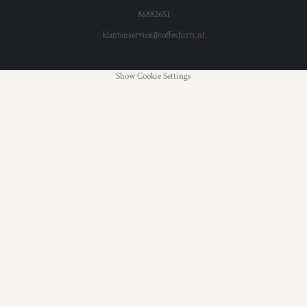
86882651
klantenservice@toffeshirts.nl
Show Cookie Settings