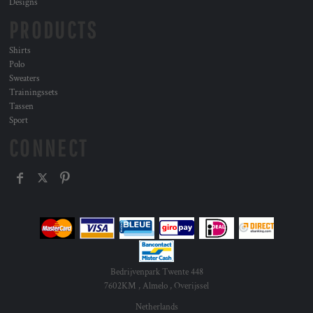
Designs
PRODUCTS
Shirts
Polo
Sweaters
Trainingssets
Tassen
Sport
CONNECT
Bedrijvenpark Twente 448
7602KM , Almelo , Overijssel
Netherlands