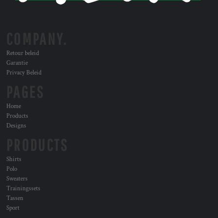
COMPANY.
Retour beleid
Garantie
Privacy Beleid
PAGES
Home
Products
Designs
PRODUCTS
Shirts
Polo
Sweaters
Trainingssets
Tassen
Sport