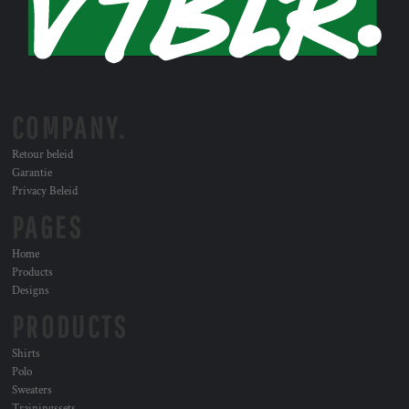
COMPANY.
Retour beleid
Garantie
Privacy Beleid
PAGES
Home
Products
Designs
PRODUCTS
Shirts
Polo
Sweaters
Trainingssets