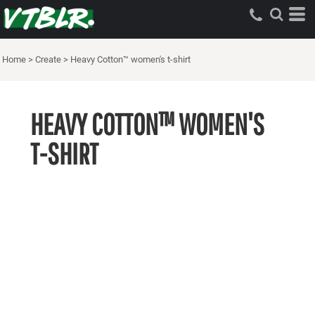
Home
>
Create
>
Heavy Cotton™ women's t-shirt
HEAVY COTTON™ WOMEN'S
T-SHIRT