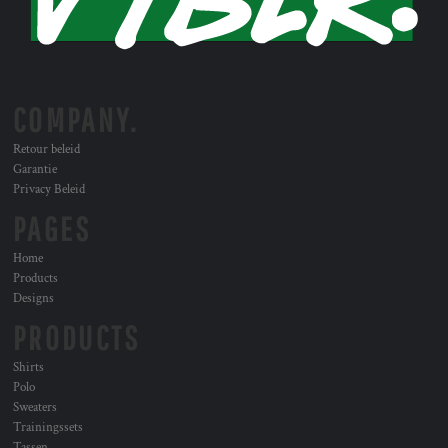
COMPANY.
Retour beleid
Garantie
Privacy Beleid
PAGES
Home
Products
Designs
PRODUCTS
Shirts
Polo
Sweaters
Trainingssets
Tassen