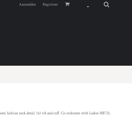
Aanmelden
Registreer
Semi fashion neck detail. 1x1 rib and cuff. Co-ordinates with Ladies HB721,