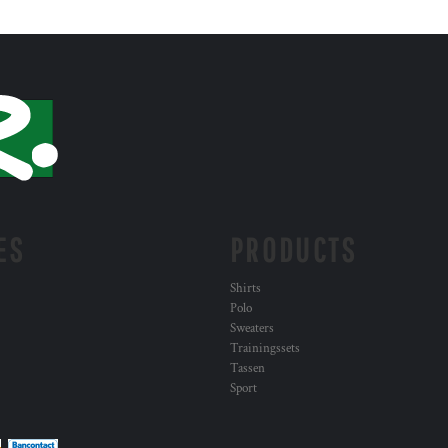
ES
PRODUCTS
Shirts
Polo
Sweaters
Trainingssets
Tassen
Sport