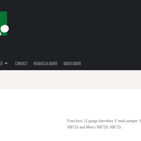
UT
CONTACT
REQUEST A QUOTE
QUICK QUOTE
Fine knit. 12 gauge sleeveless V neck jumper. 
HB723 and Men’s HB720, HB725.