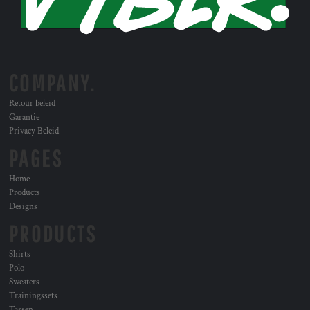
COMPANY.
Retour beleid
Garantie
Privacy Beleid
PAGES
Home
Products
Designs
PRODUCTS
Shirts
Polo
Sweaters
Trainingssets
Tassen