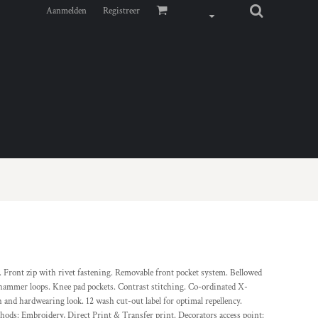
Aanmelden
Registreer
. Front zip with rivet fastening. Removable front pocket system. Bellowed
d hammer loops. Knee pad pockets. Contrast stitching. Co-ordinated X-
and hardwearing look. 12 wash cut-out label for optimal repellency.
ods: Embroidery, Direct Print & Transfer print. Decorators access point: