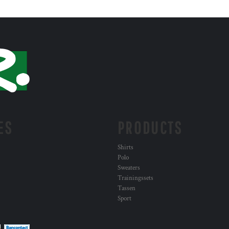
ES
PRODUCTS
Shirts
Polo
Sweaters
Trainingssets
Tassen
Sport