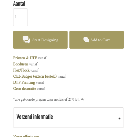
Aantal
Start Designing
Add to Cart
Printen & DTF
vanaf
Borduren
vanaf
Flex/Flock
vanaf
Club Badges (extern besteld)
vanaf
DTF Printing
vanaf
Geen decoratie
vanaf
*
alle getoonde prijzen zijn inclusief 21% BTW
Verzend informatie
Vraag offerte aan