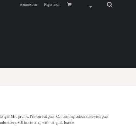
Aanmelden
Registreer
 design. Mid profile. Pre-curved peak. Contrasting colour sandwich peak.
mbroidery. Self fabric strap with tri-glide buckle.