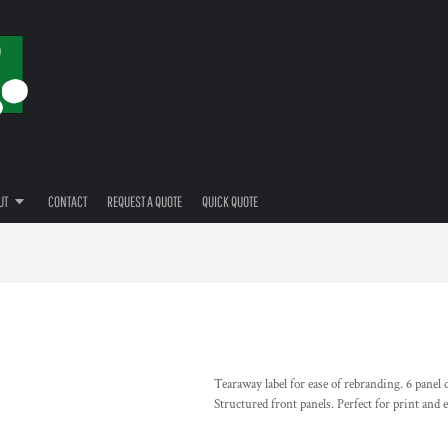
UT
CONTACT
REQUEST A QUOTE
QUICK QUOTE
Tearaway label for ease of rebranding. 6 panel
Structured front panels. Perfect for print and e