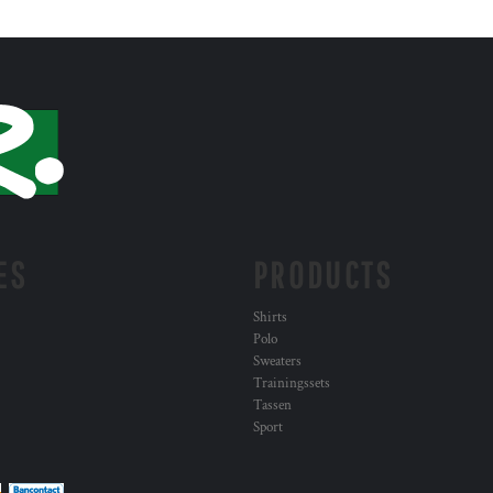
ES
PRODUCTS
Shirts
Polo
Sweaters
Trainingssets
Tassen
Sport