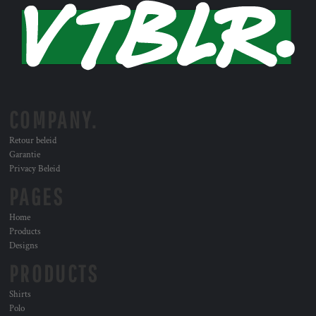
COMPANY.
Retour beleid
Garantie
Privacy Beleid
PAGES
Home
Products
Designs
PRODUCTS
Shirts
Polo