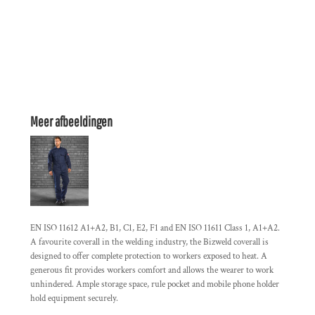
Meer afbeeldingen
EN ISO 11612 A1+A2, B1, C1, E2, F1 and EN ISO 11611 Class 1, A1+A2.
A favourite coverall in the welding industry, the Bizweld coverall is
designed to offer complete protection to workers exposed to heat. A
generous fit provides workers comfort and allows the wearer to work
unhindered. Ample storage space, rule pocket and mobile phone holder
hold equipment securely.