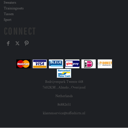
Sweaters
Trainingssets
Tassen
Sport
CONNECT
Bedrijvenpark Twente 448
7602KM , Almelo , Overijssel
Netherlands
86882651
klantenservice@toffeshirts.nl