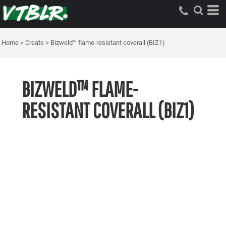
Home
>
Create
>
Bizweld™ flame-resistant coverall (BIZ1)
BIZWELD™ FLAME-
RESISTANT COVERALL (BIZ1)