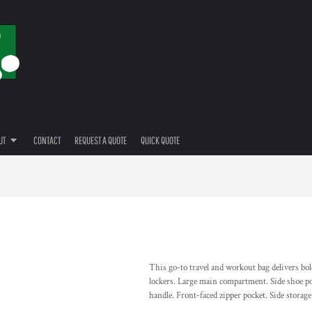
UT
CONTACT
REQUEST A QUOTE
QUICK QUOTE
This go-to travel and workout bag delivers bol
lockers. Large main compartment. Side shoe po
handle. Front-faced zipper pocket. Side storage