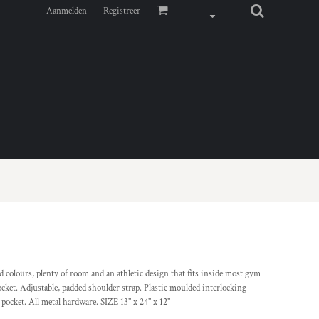
Aanmelden
Registreer
d colours, plenty of room and an athletic design that fits inside most gym
cket. Adjustable, padded shoulder strap. Plastic moulded interlocking
 pocket. All metal hardware. SIZE 13" x 24" x 12"