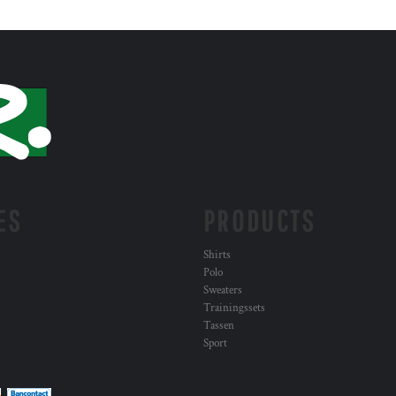
ES
PRODUCTS
Shirts
Polo
Sweaters
Trainingssets
Tassen
Sport