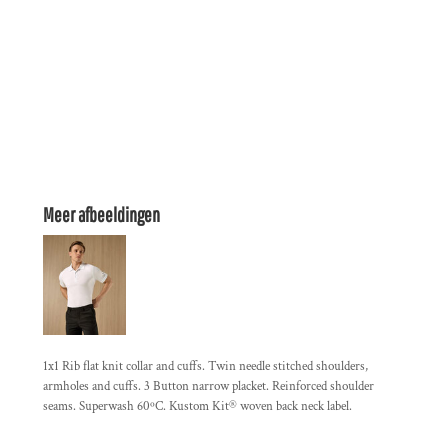
Meer afbeeldingen
1x1 Rib flat knit collar and cuffs. Twin needle stitched shoulders,
armholes and cuffs. 3 Button narrow placket. Reinforced shoulder
seams. Superwash 60ºC. Kustom Kit® woven back neck label.