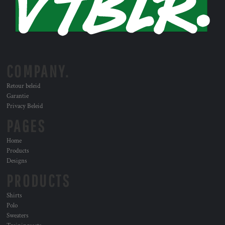
COMPANY.
Retour beleid
Garantie
Privacy Beleid
PAGES
Home
Products
Designs
PRODUCTS
Shirts
Polo
Sweaters