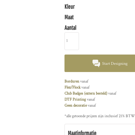
Kleur
Maat
Aantal
Start Designing
Borduren
vanaf
Flex/Flock
vanaf
Club Badges (extern besteld)
vanaf
DTF Printing
vanaf
Geen decoratie
vanaf
*
alle getoonde prijzen zijn inclusief 21% BTW
Maatinformatie