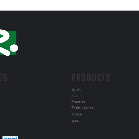
ES
PRODUCTS
Shirts
Polo
Sweaters
Trainingssets
Tassen
Sport