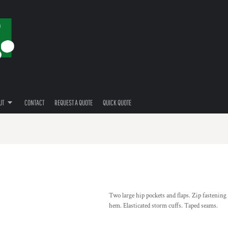
UT
CONTACT
REQUEST A QUOTE
QUICK QUOTE
Two large hip pockets and flaps. Zip fastening
hem. Elasticated storm cuffs. Taped seams.