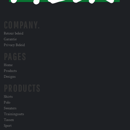
COMPANY.
Retour beleid
Garantie
Privacy Beleid
PAGES
Home
Products
Designs
PRODUCTS
Shirts
Polo
Sweaters
Trainingssets
Tassen
Sport