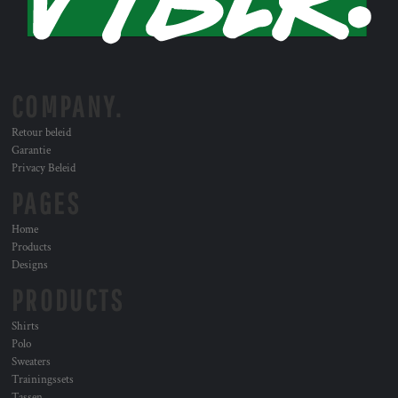
COMPANY.
Retour beleid
Garantie
Privacy Beleid
PAGES
Home
Products
Designs
PRODUCTS
Shirts
Polo
Sweaters
Trainingssets
Tassen