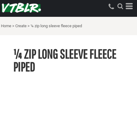
Home
>
Create
>
¼ zip long sleeve fleece piped
¼ ZIP LONG SLEEVE FLEECE
PIPED