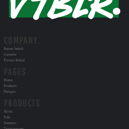
COMPANY.
Retour beleid
Garantie
Privacy Beleid
PAGES
Home
Products
Designs
PRODUCTS
Shirts
Polo
Sweaters
Trainingssets