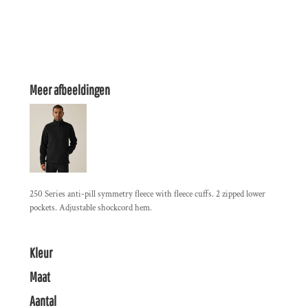
Meer afbeeldingen
250 Series anti-pill symmetry fleece with fleece cuffs. 2 zipped lower
pockets. Adjustable shockcord hem.
Kleur
Maat
Aantal