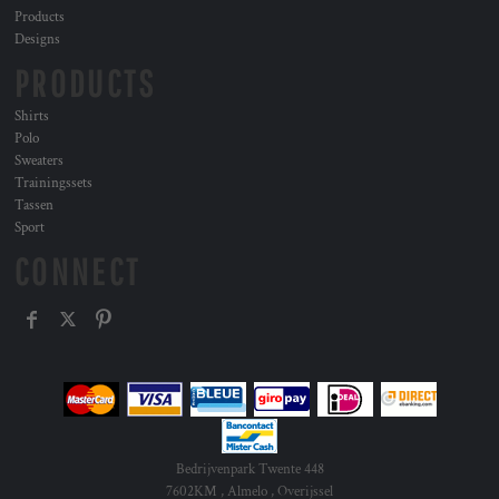
Products
Designs
PRODUCTS
Shirts
Polo
Sweaters
Trainingssets
Tassen
Sport
CONNECT
Bedrijvenpark Twente 448
7602KM , Almelo , Overijssel