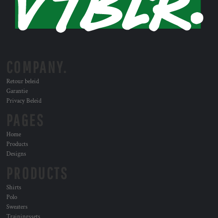
COMPANY.
Retour beleid
Garantie
Privacy Beleid
PAGES
Home
Products
Designs
PRODUCTS
Shirts
Polo
Sweaters
Trainingssets