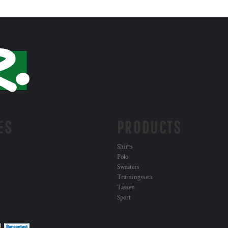
ES
PRODUCTS
Shirts
Polo
Sweaters
Trainingssets
Tassen
Sport