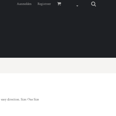
Aanmelden
Registreer
asy direction. Size: One Size