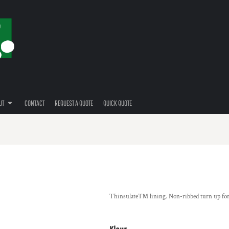
UT
CONTACT
REQUEST A QUOTE
QUICK QUOTE
Thinsulate™ lining. Non-ribbed turn up for e