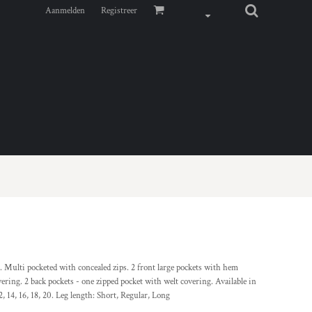
Aanmelden
Registreer
s. Multi pocketed with concealed zips. 2 front large pockets with hem
ering. 2 back pockets - one zipped pocket with welt covering. Available in
2, 14, 16, 18, 20. Leg length: Short, Regular, Long