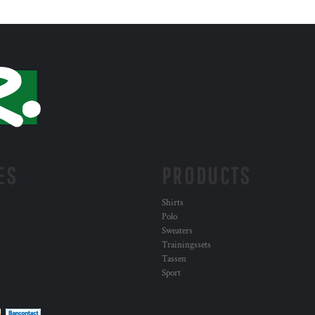
ES
PRODUCTS
Shirts
Polo
Sweaters
Trainingssets
Tassen
Sport