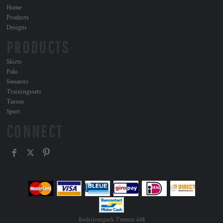
Home
Products
Designs
PRODUCTS
Shirts
Polo
Sweaters
Trainingssets
Tassen
Sport
CONNECT
Bedrijvenpark Twente 448