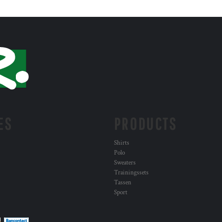
ES
PRODUCTS
Shirts
Polo
Sweaters
Trainingssets
Tassen
Sport