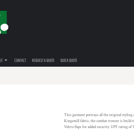
UT
CONTACT
REQUEST A QUOTE
QUICK QUOTE
This garment portrays all the original stylin
Kingsmill fabric, the combat trouser is build t
Velcro flaps for added security. UPF rating of