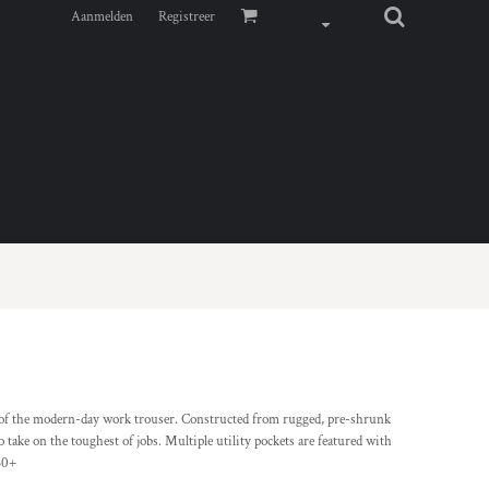
Aanmelden
Registreer
g of the modern-day work trouser. Constructed from rugged, pre-shrunk
o take on the toughest of jobs. Multiple utility pockets are featured with
 50+