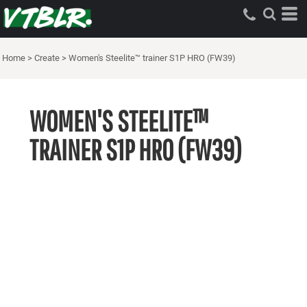
Home
>
Create
>
Women's Steelite™ trainer S1P HRO (FW39)
WOMEN'S STEELITE™
TRAINER S1P HRO (FW39)