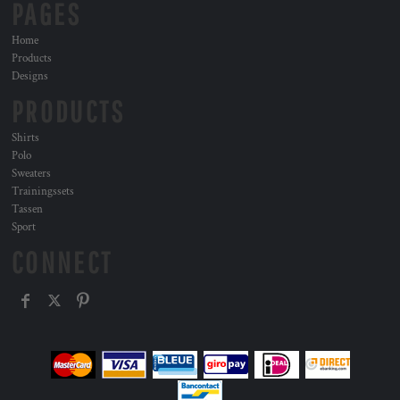
PAGES
Home
Products
Designs
PRODUCTS
Shirts
Polo
Sweaters
Trainingssets
Tassen
Sport
CONNECT