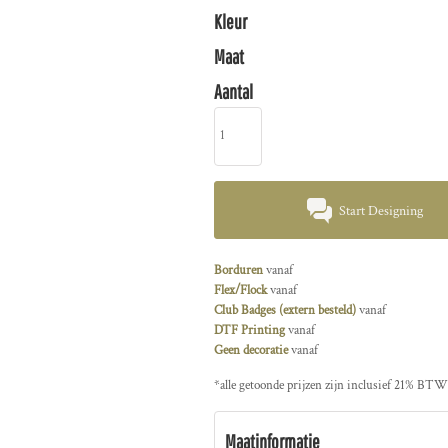
Kleur
Maat
Aantal
Start Designing
Borduren
vanaf
Flex/Flock
vanaf
Club Badges (extern besteld)
vanaf
DTF Printing
vanaf
Geen decoratie
vanaf
*
alle getoonde prijzen zijn inclusief 21% BTW
Maatinformatie