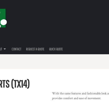
UT
CONTACT
REQUEST A QUOTE
QUICK QUOTE
TS (TX14)
With the same features and fashionable look a
provides comfort and ease of movement.