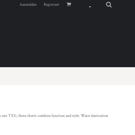
Aanmelden
Registreer
s our TX11, these shorts combine function and style. Waist elastication