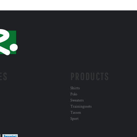
ES
PRODUCTS
Shirts
Polo
Sweaters
Trainingssets
Tassen
Sport