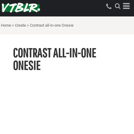
Home
>
Create
>
Contrast all-in-one Onesie
CONTRAST ALL-IN-ONE
ONESIE