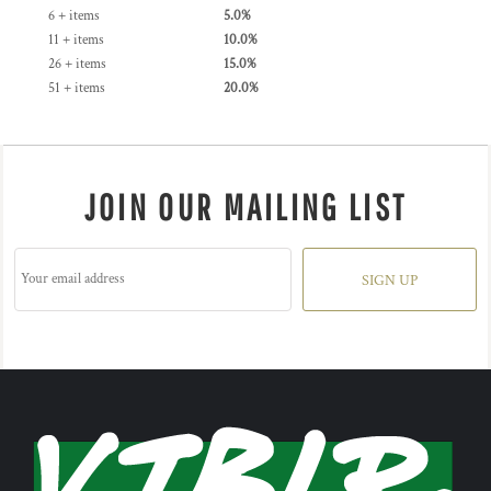
6 + items
5.0%
11 + items
10.0%
26 + items
15.0%
51 + items
20.0%
JOIN OUR MAILING LIST
SIGN UP