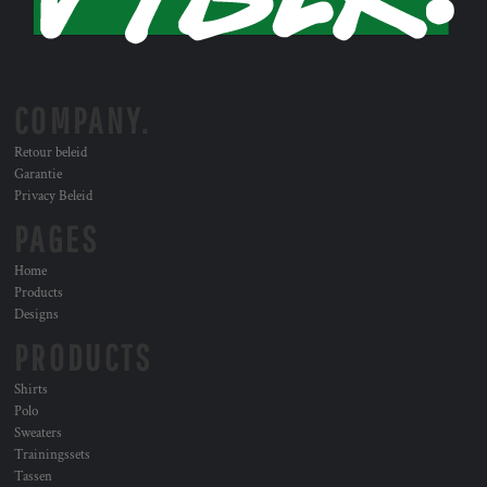
COMPANY.
Retour beleid
Garantie
Privacy Beleid
PAGES
Home
Products
Designs
PRODUCTS
Shirts
Polo
Sweaters
Trainingssets
Tassen