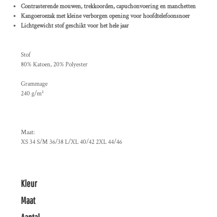
Contrasterende mouwen, trekkoorden, capuchonvoering en manchetten
Kangoeroezak met kleine verborgen opening voor hoofdtelefoonsnoer
Lichtgewicht stof geschikt voor het hele jaar
Stof
80% Katoen, 20% Polyester
Grammage
240 g/m²
Maat:
XS
34
S/M
36/38
L/XL
40/42
2XL
44/46
Kleur
Maat