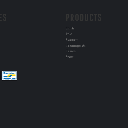
ES
PRODUCTS
Shirts
Polo
Sweaters
Trainingssets
Tassen
Sport