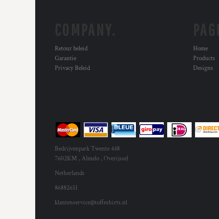
COMPANY.
PAG
Retour beleid
Home
Garantie
Products
Privacy Beleid
Designs
Bedrijvenpark Twente 448
7602KM , Almelo , Overijssel
Netherlands
86882651
klantenservice@toffeshirts.nl