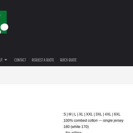
UT
CONTACT
REQUEST A QUOTE
QUICK QUOTE
S | M | L | XL | XXL | 3XL | 4XL | 6XL
100% combed cotton --- single jersey
180 (white 170)