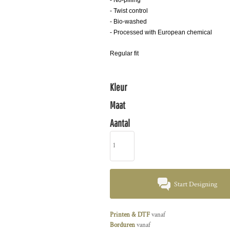
- No-pilling
- Twist control
- Bio-washed
- Processed with European chemical
Regular fit
Kleur
Maat
Aantal
Start Designing
Printen & DTF
vanaf
Borduren
vanaf