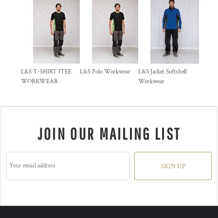
L&S T-SHIRT ITEE
L&S Polo Workwear
L&S Jacket Softshell
WORKWEAR
Workwear
JOIN OUR MAILING LIST
SIGN UP