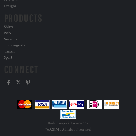
Products
Designs
PRODUCTS
Shirts
Polo
Sweaters
Trainingssets
Tassen
Sport
CONNECT
Bedrijvenpark Twente 448
7602KM , Almelo , Overijssel