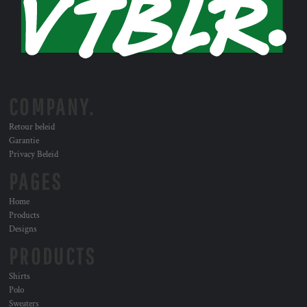
COMPANY.
Retour beleid
Garantie
Privacy Beleid
PAGES
Home
Products
Designs
PRODUCTS
Shirts
Polo
Sweaters