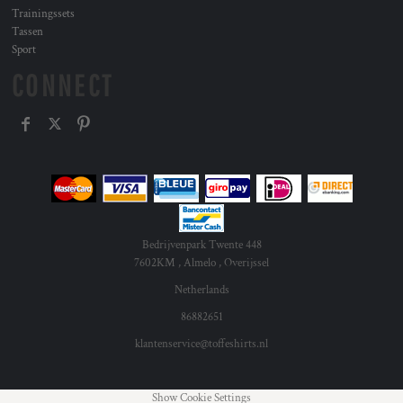
Trainingssets
Tassen
Sport
CONNECT
Bedrijvenpark Twente 448
7602KM , Almelo , Overijssel
Netherlands
86882651
klantenservice@toffeshirts.nl
Show Cookie Settings