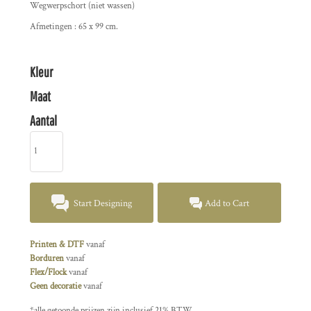
Wegwerpschort (niet wassen)
Afmetingen : 65 x 99 cm.
Kleur
Maat
Aantal
Start Designing
Add to Cart
Printen & DTF
vanaf
Borduren
vanaf
Flex/Flock
vanaf
Geen decoratie
vanaf
*
alle getoonde prijzen zijn inclusief 21% BTW