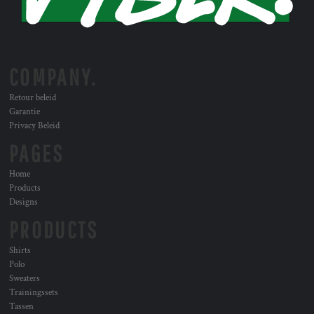
COMPANY.
Retour beleid
Garantie
Privacy Beleid
PAGES
Home
Products
Designs
PRODUCTS
Shirts
Polo
Sweaters
Trainingssets
Tassen