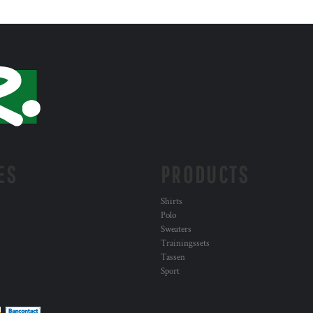
ES
PRODUCTS
Shirts
Polo
Sweaters
Trainingssets
Tassen
Sport