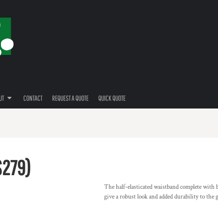
UT
CONTACT
REQUEST A QUOTE
QUICK QUOTE
S279)
The half-elasticated waistband complete with 
give a robust look and added durability to the