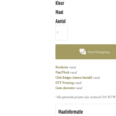
Kleur
Maat
Aantal
Start Designing
Borduren
vanaf
Flex/Flock
vanaf
Club Badges (extern besteld)
vanaf
DTF Printing
vanaf
Geen decoratie
vanaf
*
alle getoonde prijzen zijn inclusief 21% BTW
Maatinformatie