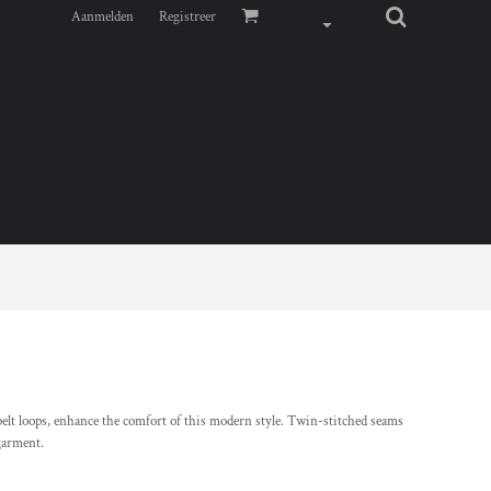
Aanmelden
Registreer
belt loops, enhance the comfort of this modern style. Twin-stitched seams
 garment.