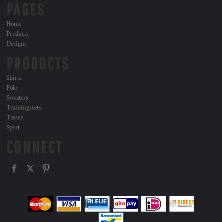
PAGES
Home
Products
Designs
PRODUCTS
Shirts
Polo
Sweaters
Trainingssets
Tassen
Sport
CONNECT