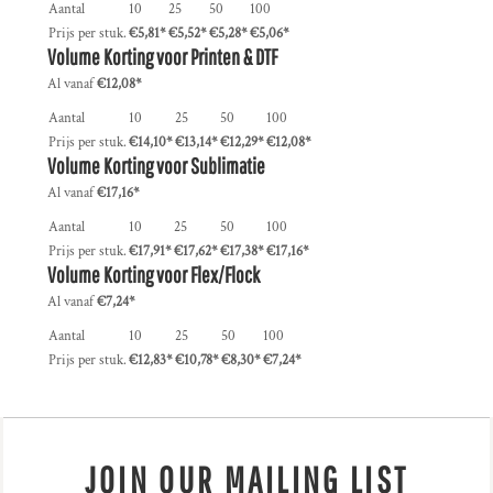
Aantal
10
25
50
100
Prijs per stuk.
€5,81
*
€5,52
*
€5,28
*
€5,06
*
Volume Korting voor Printen & DTF
Al vanaf
€12,08
*
Aantal
10
25
50
100
Prijs per stuk.
€14,10
*
€13,14
*
€12,29
*
€12,08
*
Volume Korting voor Sublimatie
Al vanaf
€17,16
*
Aantal
10
25
50
100
Prijs per stuk.
€17,91
*
€17,62
*
€17,38
*
€17,16
*
Volume Korting voor Flex/Flock
Al vanaf
€7,24
*
Aantal
10
25
50
100
Prijs per stuk.
€12,83
*
€10,78
*
€8,30
*
€7,24
*
JOIN OUR MAILING LIST