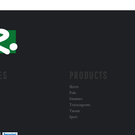
ES
PRODUCTS
Shirts
Polo
Sweaters
Trainingssets
Tassen
Sport