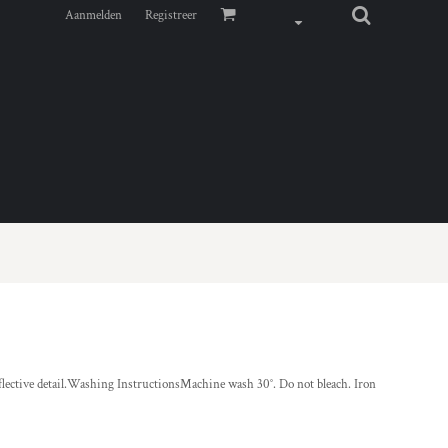
Aanmelden
Registreer
reflective detail.Washing InstructionsMachine wash 30°. Do not bleach. Iron