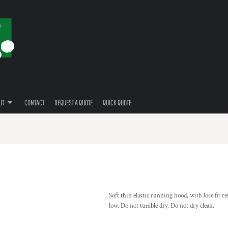
UT
CONTACT
REQUEST A QUOTE
QUICK QUOTE
Soft thin elastic running hood, with lose fit 
low. Do not tumble dry. Do not dry clean.